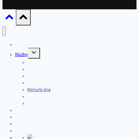
Úvod
TOGGLE
Služby
CHILD
Automatické brány
MENU
Výroba nábytku
Svařování
Ocelové konstrukce
Klenutá dna
Ruční plazmové řezání
CNC plazmové řezání
Automatické brány
Reference
Realizace
Kontakty