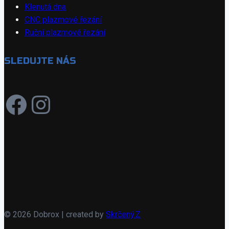
Klenutá dna
CNC plazmové řezání
Ruční plazmové řezání
SLEDUJTE NÁS
https://www..com/d
Instagram
© 2026 Dobrox | created by
Skrčený.Z