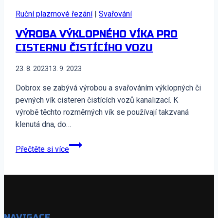
hexagon
Ruční plazmové řezání
různé
|
Svařování
motivy
VÝROBA VÝKLOPNÉHO VÍKA PRO
CISTERNU ČISTÍCÍHO VOZU
23. 8. 2023
13. 9. 2023
Dobrox se zabývá výrobou a svařováním výklopných či
pevných vík cisteren čistících vozů kanalizací. K
výrobě těchto rozměrných vík se používají takzvaná
klenutá dna, do…
Výroba
Přečtěte si více
výklopného
víka
pro
cisternu
čistícího
NAVIGACE
vozu