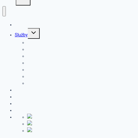
Úvod
TOGGLE
Služby
CHILD
Automatické brány
MENU
Výroba nábytku
Svařování
Ocelové konstrukce
Klenutá dna
Ruční plazmové řezání
CNC plazmové řezání
Automatické brány
Reference
Realizace
Kontakty